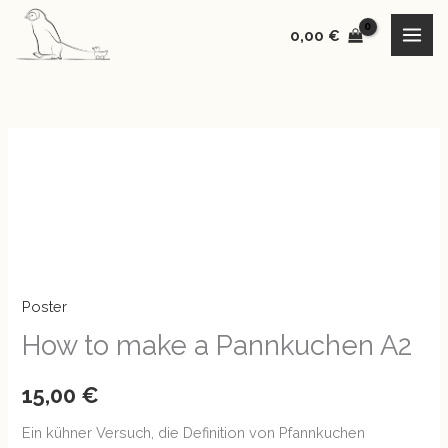
make
Zum
a
0,00
€
Inhalt
Pannkuchen
springen
A2
Menge
How
to
make
a
Pannkuchen
A2
Poster
Menge
How to make a Pannkuchen A2
15,00
€
Ein kühner Versuch, die Definition von Pfannkuchen