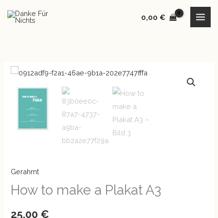
Zum
0,00
€
Inhalt
springen
How
to
make
a
Plakat
A3
Menge
Gerahmt
How to make a Plakat A3
25,00
€