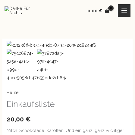
Zum
0,00
€
Inhalt
springen
Einkaufsliste
Menge
Beutel
Einkaufsliste
20,00
€
Milch. Schokolade. Karotten. Und ein ganz, ganz wichtiger