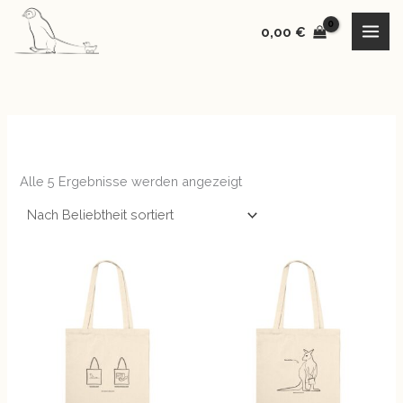
Nach
Zum
Beliebtheit
sortiert
0,00
€
Inhalt
springen
Alle 5 Ergebnisse werden angezeigt