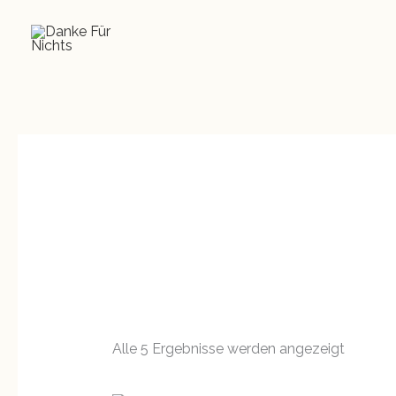
Nach
Zum
Beliebth
sortiert
Inhalt
springen
Alle 5 Ergebnisse werden angezeigt