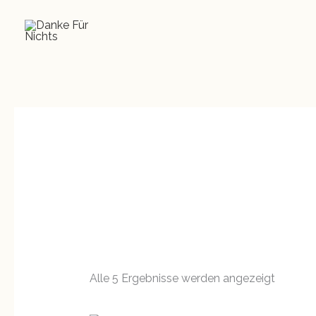
Nach
Zum
Beliebth
sortiert
Inhalt
springen
Alle 5 Ergebnisse werden angezeigt