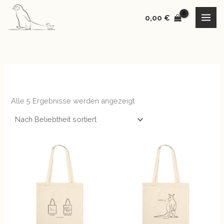
Nach
Zum
Beliebtheit
sortiert
0,00
€
Inhalt
springen
Alle 5 Ergebnisse werden angezeigt