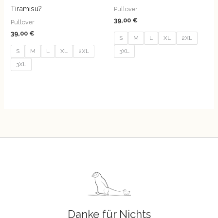
Tiramisu?
Pullover
39,00
€
Pullover
39,00
€
S
M
L
XL
2XL
S
M
L
XL
2XL
3XL
3XL
Danke für Nichts